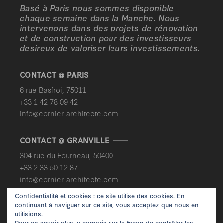
Basé à Paris nous sommes disponible
chaque semaine dans la Manche. Nous
intervenons dans des projets de rénovation
et de construction pour des investisseurs
desireux de valoriser leurs investissements.
CONTACT @ PARIS
6 rue Basfroi, 75011
+33 1 42 78 09 42‬
info@cornier-architecte.com
CONTACT @ GRANVILLE
304 rue du Fourneau, 50400
+33 2 33 50 12 87‬
info@cornier-architecte.com
Confidentialité et cookies : ce site utilise des cookies. En
continuant à naviguer sur ce site, vous acceptez que nous en
utilisions.
Pour en savoir plus, y compris sur la façon de contrôler les