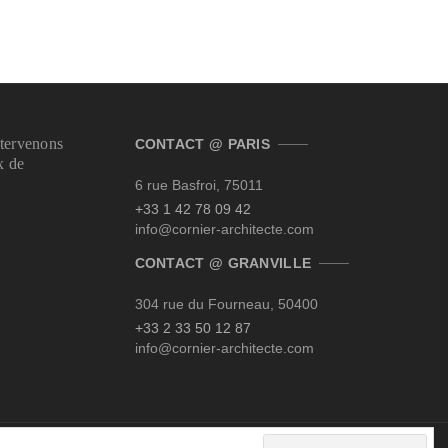
tervenons
CONTACT @ PARIS
x de
6 rue Basfroi, 75011
+33 1 42 78 09 42‬
info@cornier-architecte.com
CONTACT @ GRANVILLE
304 rue du Fourneau, 50400
+33 2 33 50 12 87‬
info@cornier-architecte.com